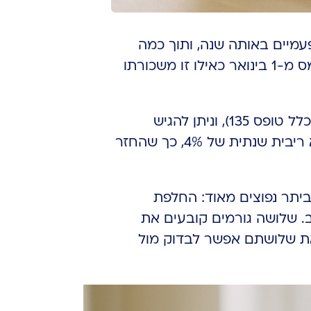
מיים באותה שנה, ותוך כמה
דקות מגלה שנוכו לו כ-3,400 ש”ח מס ביתר, פשוט מפני שכל מעסיק חדש חישב את המס מ-1 בינואר כאילו זו משכורתו
נעשית מול רשות המסים באמצעות דוח שנתי (לשכירים בדרך כלל טופס 135), וניתן להגיש
. הסכום שחוזר אינו נשחק: הוא מוצמד למדד ונושא ריבית שנתית של 4%, כך שהחזר
יתר נפוצים מאוד: החלפת
ב. שלושה גורמים קובעים את
ואת שלושתם אפשר לבדוק מול