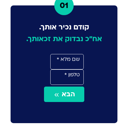
01
קודם נכיר אותך.
אח"כ נבדוק את זכאותך.
הבא