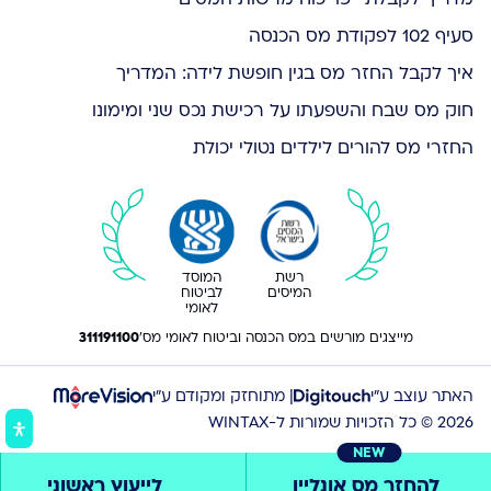
סעיף 102 לפקודת מס הכנסה
איך לקבל החזר מס בגין חופשת לידה: המדריך
חוק מס שבח והשפעתו על רכישת נכס שני ומימונו
החזרי מס להורים לילדים נטולי יכולת
רשת
המוסד
המיסים
לביטוח
לאומי
מייצגים מורשים במס הכנסה וביטוח לאומי מס'
311191100
האתר עוצב ע״י
| מתוחזק ומקודם ע״י
2026 © כל הזכויות שמורות ל-WINTAX
NEW
להחזר מס אונליין
לייעוץ ראשוני