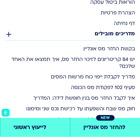
הוראות ביטול עסקה
הצהרת פרטיות
דף נחיתה
מדריכים מובילים
בקשת החזר מס אונליין
יש 84 קריטריונים לזיכוי החזר מס, איך תמצאו את האחד
שלכם?
מדריך לקבלת ייפוי כוח מרשות המסים
סעיף 102 לפקודת מס הכנסה
איך לקבל החזר מס בגין חופשת לידה: המדריך
חוק מס שבח והשפעתו על רכישת נכס שני ומימונו
NEW
החזרי מס להורים לילדים נטולי יכולת
להחזר מס אונליין
לייעוץ ראשוני