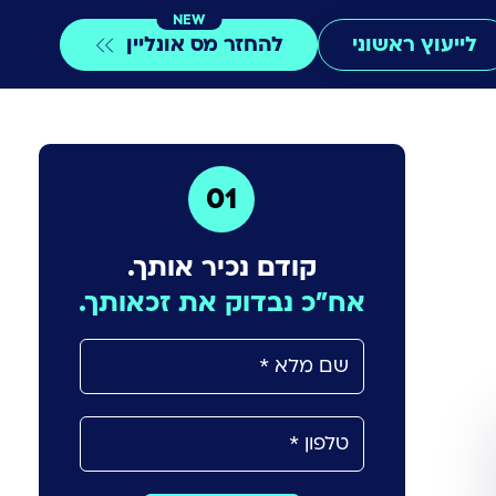
NEW
לייעוץ ראשוני
להחזר מס אונליין
01
קודם נכיר אותך.
אח"כ נבדוק את זכאותך.