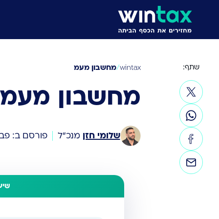
שתף:
/
מחשבון מעמ
wintax
מחשבון מעמ
שלומי חזן
מנכ״ל
פורסם ב: פבר 8, 6
שיעור 