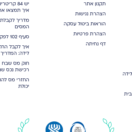
תקנון אתר
יש 84 קריט
איך תמצאו א
הצהרת נגישות
מדריך לקבלת י
הוראות ביטול עסקה
המסים
הצהרת פרטיות
סעיף 102 לפקודת מס הכנסה
דף נחיתה
איך לקבל החז
לידה: המדריך
חוק מס שבח ו
רכישת נכס שני 
ידה
החזרי מס להור
יכולת
בית