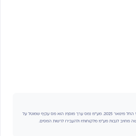
📋 העתק תוצאה
שיעור המע"מ בישראל עודכן ל-18% החל מינואר 2025. מע"מ (מס ערך מוסף) הוא מס עקיף שמוטל על
שה מחויב לגבות מע"מ מלקוחותיו ולהעבירו לרשות המסים.