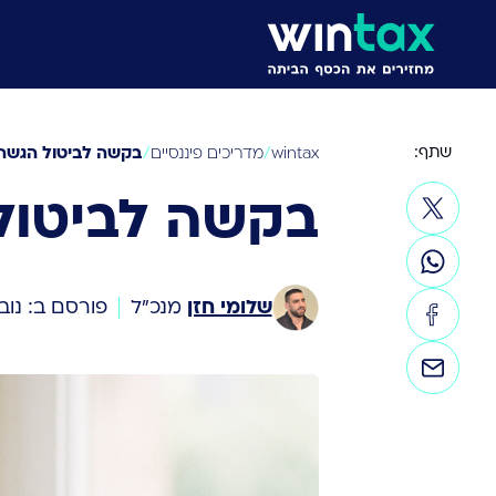
שתף:
/
/
בקשה לביטול הגשה 
wintax
מדריכים פיננסיים
בקשה לביטול
שלומי חזן
מנכ״ל
פורסם ב: נוב 29, 024