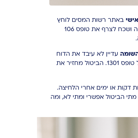
אישי
באתר רשות המסים לוחץ
על כפתור השידור, מקבל אישור על המסך, ואז נזכר שהכניס מספר תיק של שנה לא נכונה ושכח לצרף את טופס 106
השומה
עדיין לא עיבד את הדוח
וקבע שומה, ישירות מאותו מסך שבו בוצע השידור, בלחיצה על כפתור “ביטול” במסך של טופס 1301. הביטול מחזיר את
 דקות או ימים אחרי הלחיצה.
י הביטול אפשרי ומתי לא, ומה